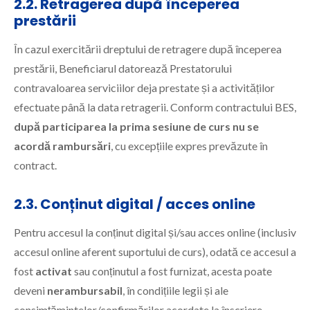
2.2. Retragerea după începerea
prestării
În cazul exercitării dreptului de retragere după începerea
prestării, Beneficiarul datorează Prestatorului
contravaloarea serviciilor deja prestate și a activităților
efectuate până la data retragerii. Conform contractului BES,
după participarea la prima sesiune de curs nu se
acordă rambursări
, cu excepțiile expres prevăzute în
contract.
2.3. Conținut digital / acces online
Pentru accesul la conținut digital și/sau acces online (inclusiv
accesul online aferent suportului de curs), odată ce accesul a
fost
activat
sau conținutul a fost furnizat, acesta poate
deveni
nerambursabil
, în condițiile legii și ale
consimțămintelor/confirmărilor acordate la înscriere.