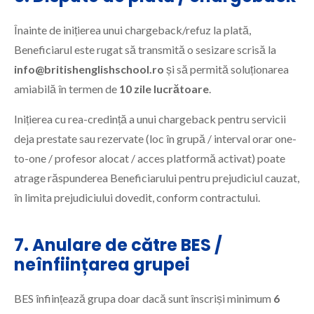
Înainte de inițierea unui chargeback/refuz la plată,
Beneficiarul este rugat să transmită o sesizare scrisă la
info@britishenglishschool.ro
și să permită soluționarea
amiabilă în termen de
10 zile lucrătoare
.
Inițierea cu rea-credință a unui chargeback pentru servicii
deja prestate sau rezervate (loc în grupă / interval orar one-
to-one / profesor alocat / acces platformă activat) poate
atrage răspunderea Beneficiarului pentru prejudiciul cauzat,
în limita prejudiciului dovedit, conform contractului.
7. Anulare de către BES /
neînființarea grupei
BES înființează grupa doar dacă sunt înscriși minimum
6