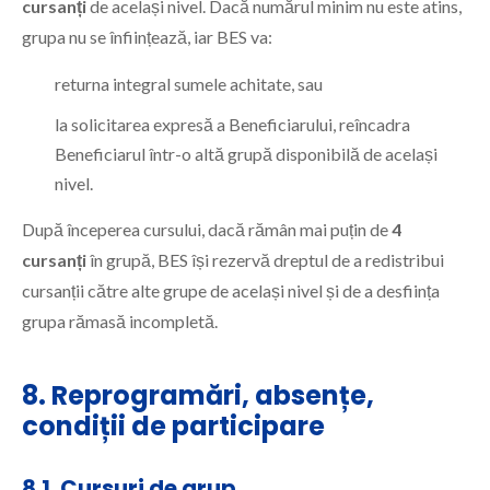
cursanți
de același nivel. Dacă numărul minim nu este atins,
grupa nu se înființează, iar BES va:
returna integral sumele achitate, sau
la solicitarea expresă a Beneficiarului, reîncadra
Beneficiarul într-o altă grupă disponibilă de același
nivel.
După începerea cursului, dacă rămân mai puțin de
4
cursanți
în grupă, BES își rezervă dreptul de a redistribui
cursanții către alte grupe de același nivel și de a desființa
grupa rămasă incompletă.
8. Reprogramări, absențe,
condiții de participare
8.1. Cursuri de grup