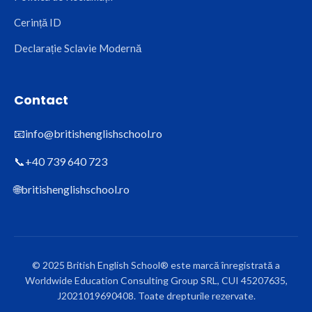
Cerință ID
Declarație Sclavie Modernă
Contact
📧
info@britishenglishschool.ro
📞
+40 739 640 723
🌐
britishenglishschool.ro
© 2025 British English School® este marcă înregistrată a
Worldwide Education Consulting Group SRL, CUI 45207635,
J2021019690408. Toate drepturile rezervate.