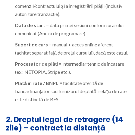
comenzii/contractului și a înregistrării plății (inclusiv
autorizare tranzacție).
Data de start
= data primei sesiuni conform orarului
comunicat (Anexa de programare).
Suport de curs
= manual + acces online aferent
(achitat separat față de prețul cursului), dacă este cazul.
Procesator de plăți
= intermediar tehnic de încasare
(ex.: NETOPIA, Stripe etc.).
Plată în rate / BNPL
= facilitate oferită de
banca/finanțator sau furnizorul de plată; relația de rate
este distinctă de BES.
2. Dreptul legal de retragere (14
zile) – contract la distanță