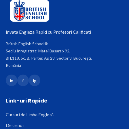
Invata Engleza Rapid cu Profesori Calificati
British English School®
Sediu Înregistrat: Matei Basarab 92,
Bl L118, Sc. B, Parter, Ap 23, Sector 3, București,
România
in
f
ig
Link-uri Rapide
Cursuri de Limba Engleză
De ce noi