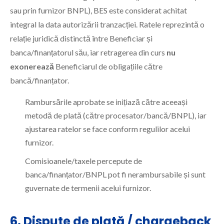
sau prin furnizor BNPL), BES este considerat achitat
integral la data autorizării tranzacției. Ratele reprezintă o
relație juridică distinctă între Beneficiar și
banca/finanțatorul său, iar retragerea din curs
nu
exonerează
Beneficiarul de obligațiile către
bancă/finanțator.
Rambursările aprobate se inițiază către aceeași
metodă de plată (către procesator/bancă/BNPL), iar
ajustarea ratelor se face conform regulilor acelui
furnizor.
Comisioanele/taxele percepute de
banca/finanțator/BNPL pot fi nerambursabile și sunt
guvernate de termenii acelui furnizor.
6. Dispute de plată / chargeback