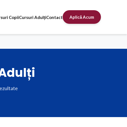
Aplică Acum
suri Copii
Cursuri Adulți
Contact
Adulți
rezultate