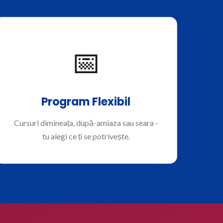
📅
Program Flexibil
Cursuri dimineața, după-amiaza sau seara -
tu alegi ce ți se potrivește.