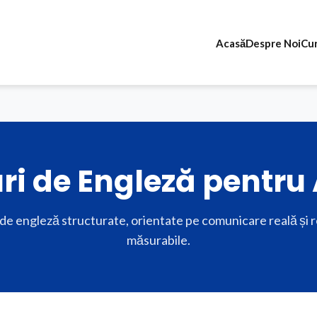
Acasă
Despre Noi
Cur
ri de Engleză pentru 
de engleză structurate, orientate pe comunicare reală și 
măsurabile.