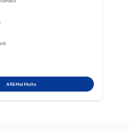
ăptămână
ă
nți
Află Mai Multe