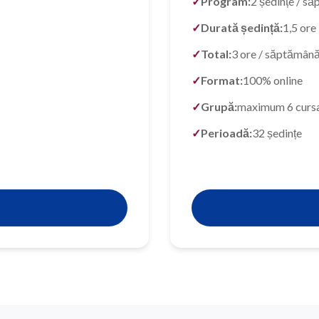
Program:
2 ședințe / s
Durată ședință:
1,5 ore
Total:
3 ore / săptămân
Format:
100% online
Grupă:
maximum 6 cursa
Perioadă:
32 ședințe