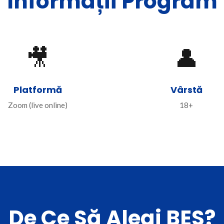
Informații Program
🎥
👤
Platformă
Vârstă
Zoom (live online)
18+
De Ce Să Alegi BES?