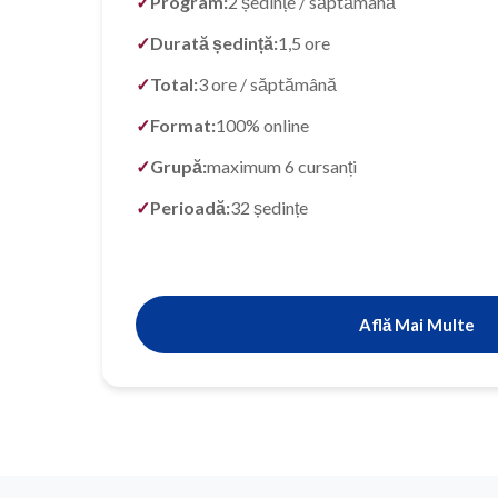
Program:
2 ședințe / săptămână
Durată ședință:
1,5 ore
Total:
3 ore / săptămână
Format:
100% online
Grupă:
maximum 6 cursanți
Perioadă:
32 ședințe
Află Mai Multe