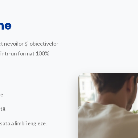
ne
t nevoilor și obiectivelor
t, într-un format 100%
le
etă
sată a limbii engleze.